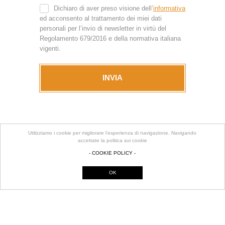
Dichiaro di aver preso visione dell’
informativa
ed acconsento al trattamento dei miei dati
personali per l’invio di newsletter in virtù del
Regolamento 679/2016 e della normativa italiana
vigenti.
INVIA
Utilizziamo i cookie per migliorare l'esperienza di navigazione. Navigando
accettate la politica sui cookie
- COOKIE POLICY -
OK
CONTATTI
RENDENA CASA
DI FLAVIO CANTONATI
P.IVA 02034440228