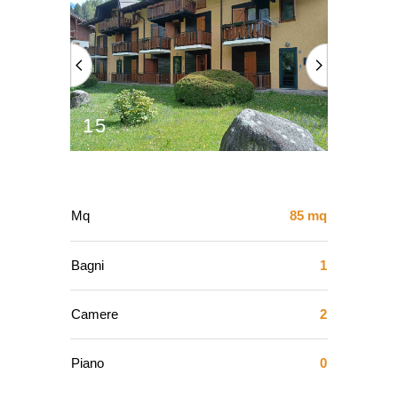
15
Mq
85 mq
Bagni
1
Camere
2
Piano
0